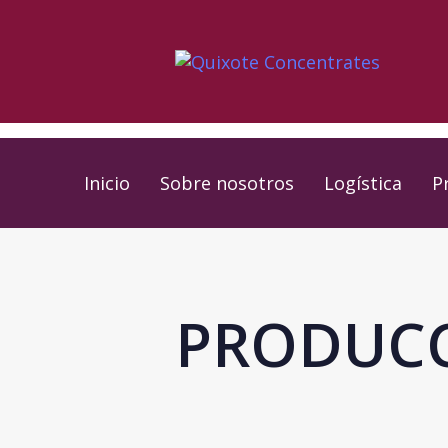
Skip
Skip
links
to
primary
navigation
Skip
to
Inicio
Sobre nosotros
Logística
P
content
PRODUC