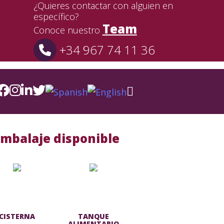
¿Quieres contactar con alguien en
específico?
Team
Conoce nuestro
+34 967 74 11 36
Embalaje disponible
CISTERNA
TANQUE
ALIMENTARIO