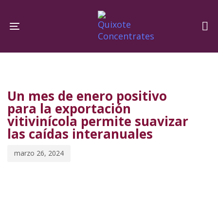
Skip
Skip
links
to
Toggle navigation
primary
navigation
PUBLISHED
Published
Skip
IN:
on:
to
Un mes de enero positivo
content
para la exportación
vitivinícola permite suavizar
las caídas interanuales
marzo 26, 2024