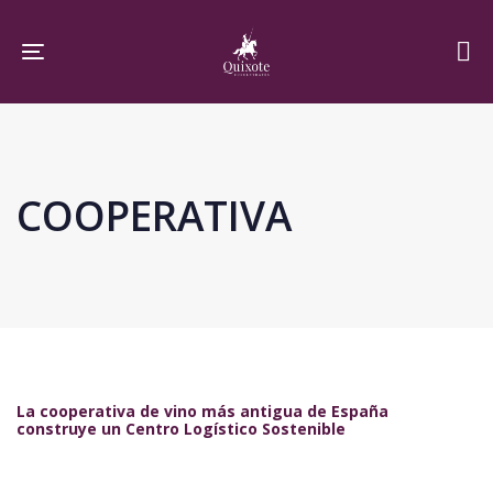
Skip
Skip
links
to
Toggle navigation
primary
navigation
Skip
to
COOPERATIVA
content
La cooperativa de vino más antigua de España
construye un Centro Logístico Sostenible