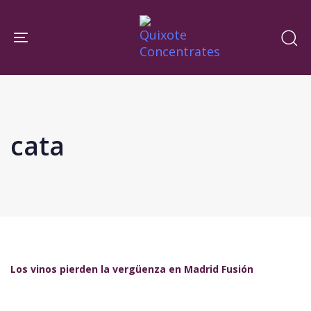
Skip
Skip
links
to
Toggle navigation
primary
navigation
Skip
to
content
cata
Los vinos pierden la vergüenza en Madrid Fusión