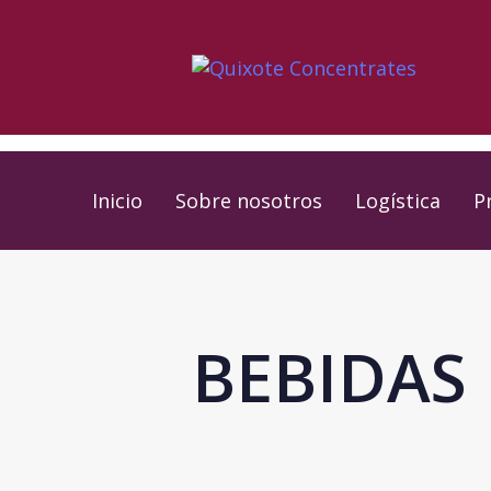
Skip
Skip
links
to
primary
navigation
Skip
to
Inicio
Sobre nosotros
Logística
P
content
BEBIDAS