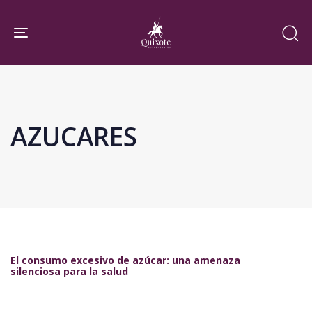
Skip
Skip
links
to
Toggle navigation
primary
navigation
Skip
to
AZUCARES
content
El consumo excesivo de azúcar: una amenaza
silenciosa para la salud