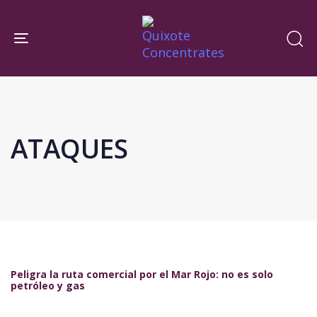
Skip
Skip
links
to
Toggle navigation
primary
navigation
Skip
to
content
ATAQUES
Peligra la ruta comercial por el Mar Rojo: no es solo
petróleo y gas