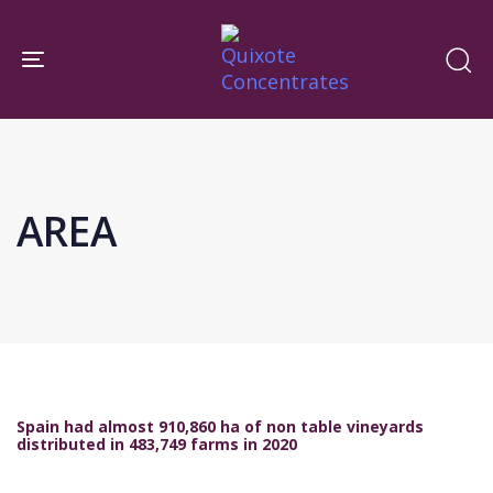
Skip
Skip
links
to
Toggle navigation
primary
navigation
Skip
to
content
AREA
Spain had almost 910,860 ha of non table vineyards
distributed in 483,749 farms in 2020