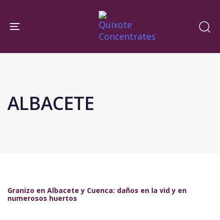
Skip
Skip
links
to
Toggle navigation
primary
navigation
Skip
to
content
ALBACETE
Granizo en Albacete y Cuenca: daños en la vid y en
numerosos huertos