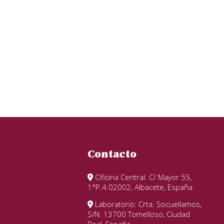
Contacto
Oficina Central: C/ Mayor 55,
1°P.4.02002, Albacete, España
Laboratorio: Crta. Socuellamos,
S/N. 13700 Tomelloso, Ciudad
Real, España