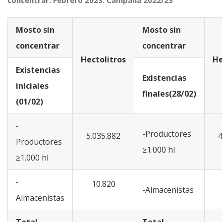
concentrar. Febrero 2023. Campaña 2022/23
Mosto sin
Mosto sin
concentrar
concentrar
Hectolitros
He
Existencias
Existencias
iniciales
finales(28/02)
(01/02)
-
-Productores
5.035.882
4
Productores
≥1.000 hl
≥1.000 hl
-
10.820
-Almacenistas
Almacenistas
Total
Total