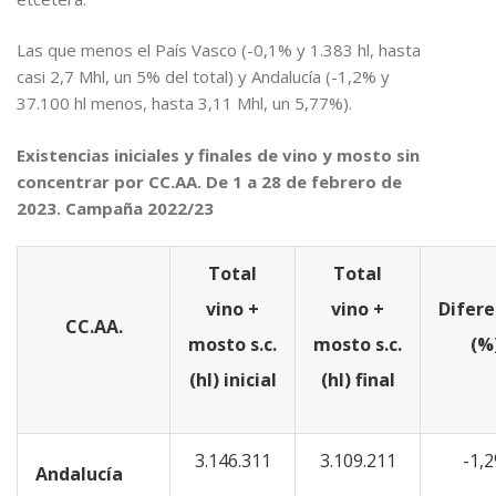
Las que menos el País Vasco (-0,1% y 1.383 hl, hasta
casi 2,7 Mhl, un 5% del total) y Andalucía (-1,2% y
37.100 hl menos, hasta 3,11 Mhl, un 5,77%).
Existencias iniciales y finales de vino y mosto sin
concentrar por CC.AA. De 1 a 28 de febrero de
2023. Campaña 2022/23
Total
Total
vino +
vino +
Difere
CC.AA.
mosto s.c.
mosto s.c.
(%
(hl) inicial
(hl) final
3.146.311
3.109.211
-1,
Andalucía