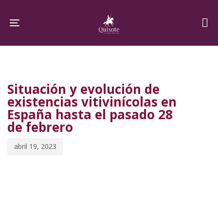
Skip
Skip
links
to
Toggle navigation
primary
navigation
PUBLISHED
Published
Skip
IN:
on:
to
Situación y evolución de
content
existencias vitivinícolas en
España hasta el pasado 28
de febrero
abril 19, 2023