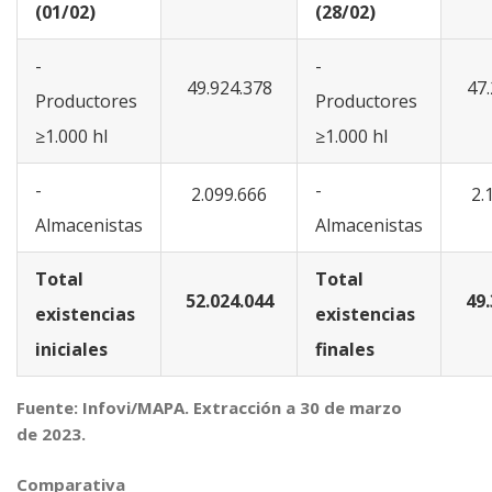
(01/02)
(28/02)
-
-
49.924.378
47.
Productores
Productores
≥1.000 hl
≥1.000 hl
-
-
2.099.666
2.
Almacenistas
Almacenistas
Total
Total
52.024.044
49.
existencias
existencias
iniciales
finales
Fuente: Infovi/MAPA. Extracción a 30 de marzo
de 2023.
Comparativa