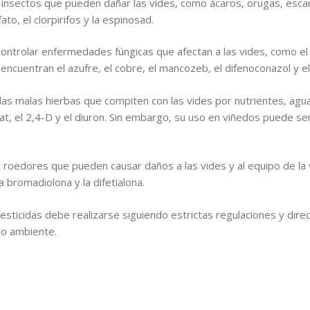
 insectos que pueden dañar las vides, como ácaros, orugas, escar
ato, el clorpirifos y la espinosad.
 controlar enfermedades fúngicas que afectan a las vides, como e
encuentran el azufre, el cobre, el mancozeb, el difenoconazol y el
las malas hierbas que compiten con las vides por nutrientes, agua 
at, el 2,4-D y el diuron. Sin embargo, su uso en viñedos puede ser
ar roedores que pueden causar daños a las vides y al equipo de la 
 bromadiolona y la difetialona.
sticidas debe realizarse siguiendo estrictas regulaciones y dire
dio ambiente.