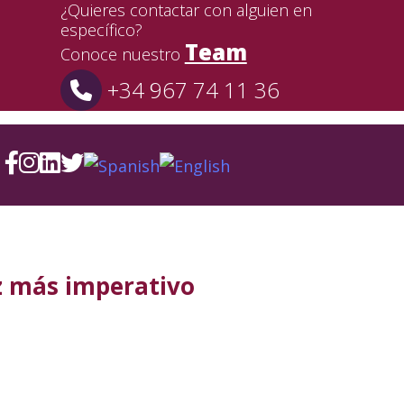
¿Quieres contactar con alguien en
específico?
Team
Conoce nuestro
+34 967 74 11 36
ez más imperativo