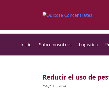
Skip
Skip
links
to
primary
navigation
Skip
to
Inicio
Sobre nosotros
Logística
P
content
PUBLISHED
Published
IN:
on:
Reducir el uso de pes
mayo 13, 2024