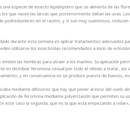
 es una especie de insecto lepidóptero que se alimenta de las flor
de los que nacen las larvas que posteriormente dañan las uvas. Lo
 de podredumbres en el racimo, y si son muy cuantiosos, reducen
ado durante esta semana es aplicar tratamientos adecuados para
den utilizarse los insecticidas recomendados a inicio de eclosió
 emiten las hembras para atraer a los machos. Su aplicación permi
e en distribuir feromona sexual por todo el viñedo a tratar, así s
eamiento, y en consecuencia no se produce puesta de huevos, evit
licaba mediante difusores que hay que poner al inicio del vuelo d
plicación de feromona mediante pulverización que permiten su uso
n este caso la segunda, que es la que está empezando a volar», 