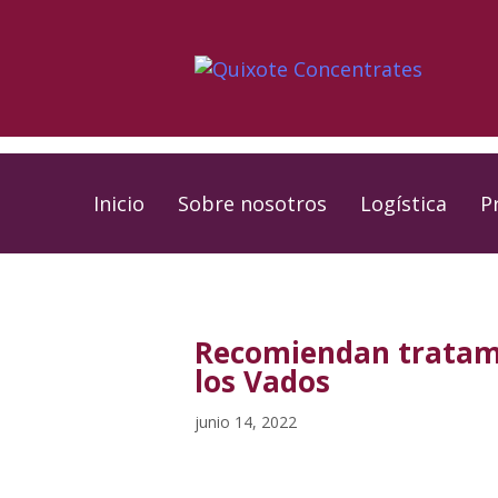
Skip
Skip
links
to
primary
navigation
Skip
to
Inicio
Sobre nosotros
Logística
P
content
PUBLISHED
Published
IN:
on:
Recomiendan tratamie
los Vados
junio 14, 2022