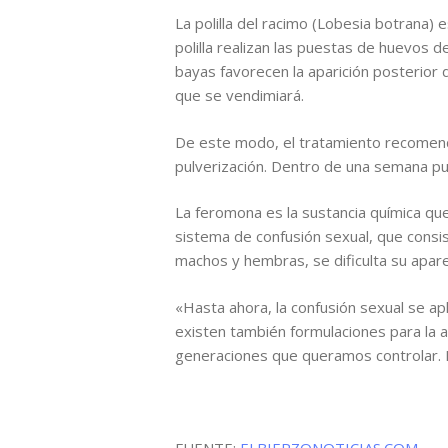
La polilla del racimo (Lobesia botrana)
polilla realizan las puestas de huevos 
bayas favorecen la aparición posterior
que se vendimiará.
De este modo, el tratamiento recomend
pulverización. Dentro de una semana pue
La feromona es la sustancia química que
sistema de confusión sexual, que consist
machos y hembras, se dificulta su apar
«Hasta ahora, la confusión sexual se ap
existen también formulaciones para la a
generaciones que queramos controlar. E
FUENTE:
ELBIERZONOTICIAS.COM