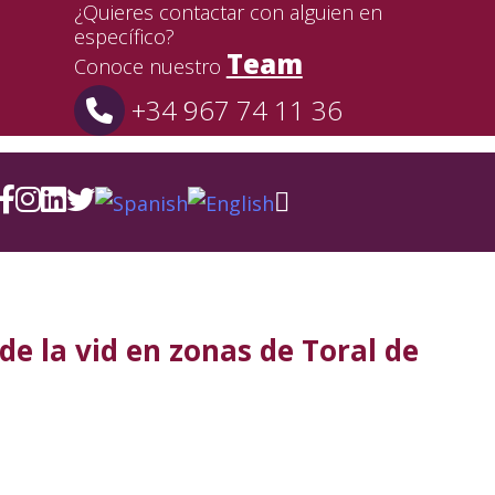
¿Quieres contactar con alguien en
específico?
Team
Conoce nuestro
+34 967 74 11 36
e la vid en zonas de Toral de