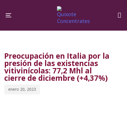
Skip
Skip
links
to
Toggle navigation
primary
navigation
PUBLISHED
Published
Skip
IN:
on:
to
Preocupación en Italia por la
content
presión de las existencias
vitivinícolas: 77,2 Mhl al
cierre de diciembre (+4,37%)
enero 20, 2023