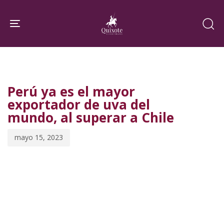
Skip
Skip
links
to
Toggle navigation
primary
navigation
PUBLISHED
Published
Skip
IN:
on:
to
Perú ya es el mayor
content
exportador de uva del
mundo, al superar a Chile
mayo 15, 2023