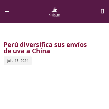
Skip
Skip
links
to
Toggle navigation
primary
navigation
PUBLISHED
Published
Skip
IN:
on:
to
Perú diversifica sus envíos
content
de uva a China
julio 18, 2024