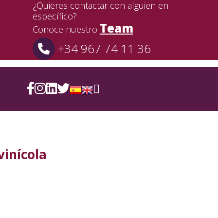
¿Quieres contactar con alguien en
específico?
Team
Conoce nuestro
+34 967 74 11 36
vinícola