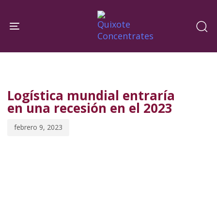
Skip
Skip
links
to
Toggle navigation
primary
navigation
PUBLISHED
Published
Skip
IN:
on:
to
Logística mundial entraría
content
en una recesión en el 2023
febrero 9, 2023