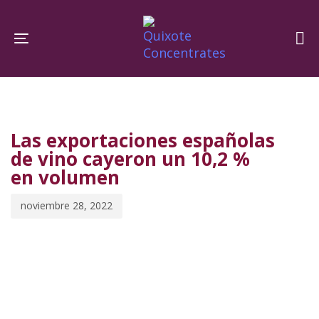
Skip
Skip
links
to
Toggle navigation
primary
navigation
PUBLISHED
Published
Skip
IN:
on:
to
Las exportaciones españolas
content
de vino cayeron un 10,2 %
en volumen
noviembre 28, 2022