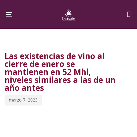
Skip
Skip
links
to
Toggle navigation
primary
navigation
PUBLISHED
Published
Skip
IN:
on:
to
Las existencias de vino al
content
cierre de enero se
mantienen en 52 Mhl,
niveles similares a las de un
año antes
marzo 7, 2023