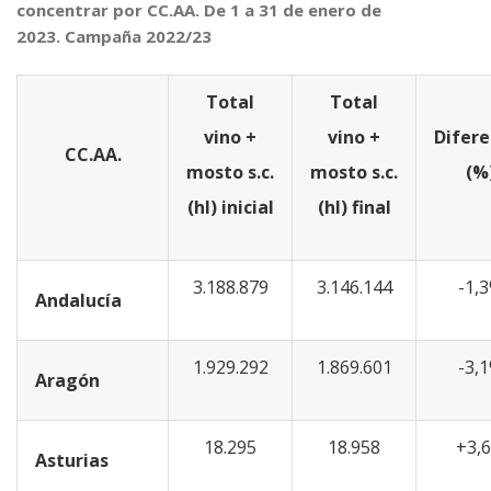
concentrar por CC.AA. De 1 a 31 de enero de
2023. Campaña 2022/23
Total
Total
vino +
vino +
Difere
CC.AA.
mosto s.c.
mosto s.c.
(%
(hl) inicial
(hl) final
3.188.879
3.146.144
-1,
Andalucía
1.929.292
1.869.601
-3,
Aragón
18.295
18.958
+3,
Asturias