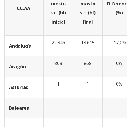
mosto
mosto
Diferenc
CC.AA.
s.c. (hl)
s.c. (hl)
(%)
inicial
final
22.346
18.615
-17,0%
Andalucía
868
868
0%
Aragón
1
1
0%
Asturias
–
–
–
Baleares
–
–
–