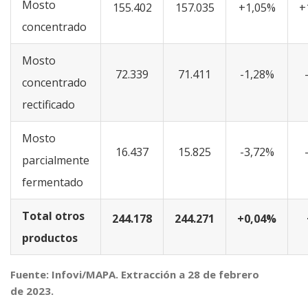
Mosto
155.402
157.035
+1,05%
+
concentrado
Mosto
72.339
71.411
-1,28%
concentrado
rectificado
Mosto
16.437
15.825
-3,72%
parcialmente
fermentado
Total otros
244.178
244.271
+0,04%
productos
Fuente: Infovi/MAPA. Extracción a 28 de febrero
de 2023.