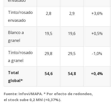
envasado
Tinto/rosado
2,8
2,9
+3,6%
envasado
Blanco a
19,5
19,6
+0,5%
granel
Tinto/rosado
29,8
29,5
-1,0%
a granel
Total
54,6
54,8
+0,4%
global*
Fuente: Infovi/MAPA. * Por efecto de redondeo,
el stock sube 0,2 Mhl (+0,37%).