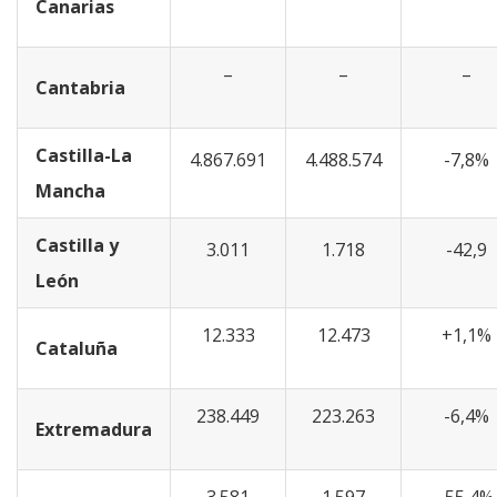
Canarias
–
–
–
Cantabria
Castilla-La
4.867.691
4.488.574
-7,8%
Mancha
Castilla y
3.011
1.718
-42,9
León
12.333
12.473
+1,1%
Cataluña
238.449
223.263
-6,4%
Extremadura