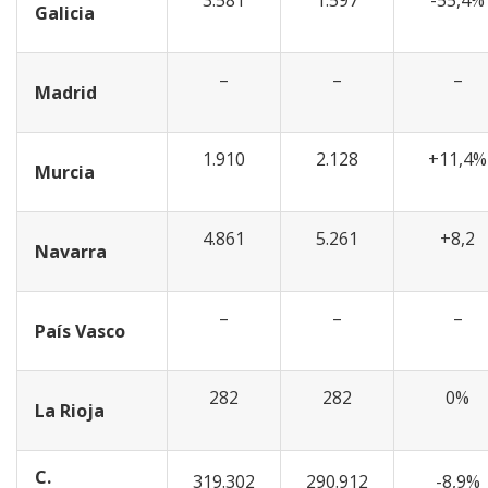
3.581
1.597
-55,4%
Galicia
–
–
–
Madrid
1.910
2.128
+11,4%
Murcia
4.861
5.261
+8,2
Navarra
–
–
–
País Vasco
282
282
0%
La Rioja
C.
319.302
290.912
-8,9%