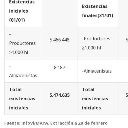
Existencias
Existencias
iniciales
finales(31/01)
(01/01)
-
-Productores
5.466.448
5
Productores
≥1.000 hl
≥1.000 hl
-
8.187
-Almacenistas
Almacenistas
Total
Total
5.474.635
5
existencias
existencias
iniciales
iniciales
Fuente: Infovi/MAPA. Extracción a 28 de febrero