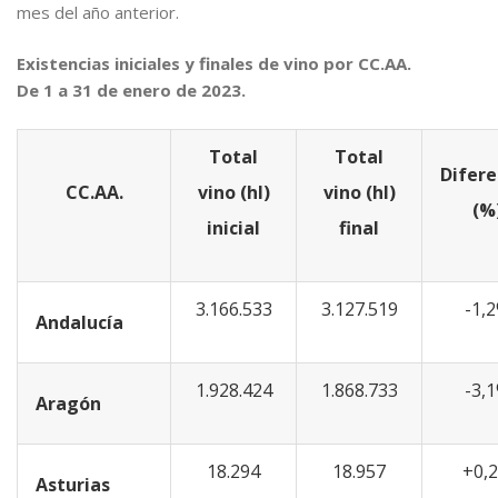
mes del año anterior.
Existencias iniciales y finales de vino por CC.AA.
De 1 a 31 de enero de 2023.
Total
Total
Difere
CC.AA.
vino (hl)
vino (hl)
(%
inicial
final
3.166.533
3.127.519
-1,
Andalucía
1.928.424
1.868.733
-3,
Aragón
18.294
18.957
+0,
Asturias