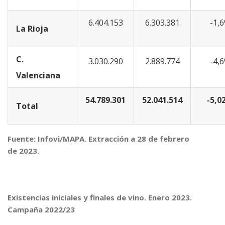
6.404.153
6.303.381
-1,
La Rioja
C.
3.030.290
2.889.774
-4,
Valenciana
54.789.301
52.041.514
-5,0
Total
Fuente: Infovi/MAPA. Extracción a 28 de febrero
de 2023.
Existencias iniciales y finales de vino. Enero 2023.
Campaña 2022/23