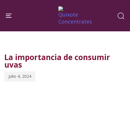
Skip
Skip
links
to
Toggle navigation
primary
navigation
PUBLISHED
Published
Skip
IN:
on:
to
La importancia de consumir
content
uvas
julio 4, 2024