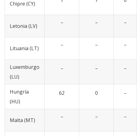
7
7
0
Chipre (CY)
–
–
–
Letonia (LV)
–
–
–
Lituania (LT)
Luxemburgo
–
–
–
(LU)
Hungría
62
0
–
(HU)
–
–
–
Malta (MT)