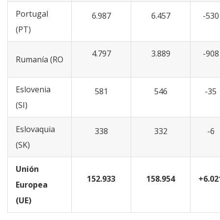
Portugal
6.987
6.457
-530
(PT)
4.797
3.889
-908
Rumanía (RO
Eslovenia
581
546
-35
(SI)
Eslovaquia
338
332
-6
(SK)
Unión
152.933
158.954
+6.02
Europea
(UE)