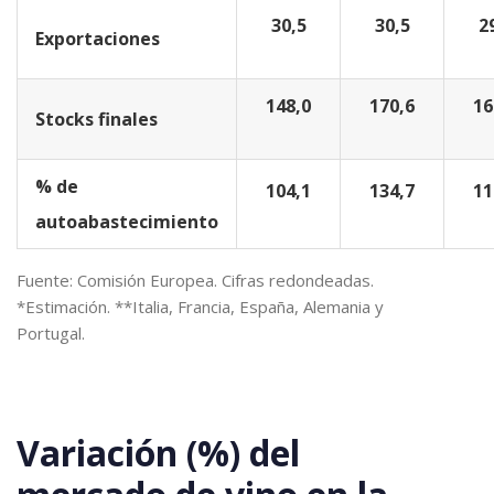
30,5
30,5
2
Exportaciones
148,0
170,6
16
Stocks finales
% de
104,1
134,7
11
autoabastecimiento
Fuente: Comisión Europea. Cifras redondeadas.
*Estimación. **Italia, Francia, España, Alemania y
Portugal.
Variación (%) del