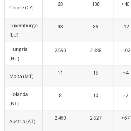
68
108
+40
Chipre (CY)
Luxemburgo
98
86
-12
(LU)
Hungría
2.590
2.488
-102
(HU)
11
15
+4
Malta (MT)
Holanda
8
10
+2
(NL)
2.460
2.527
+67
Austria (AT)