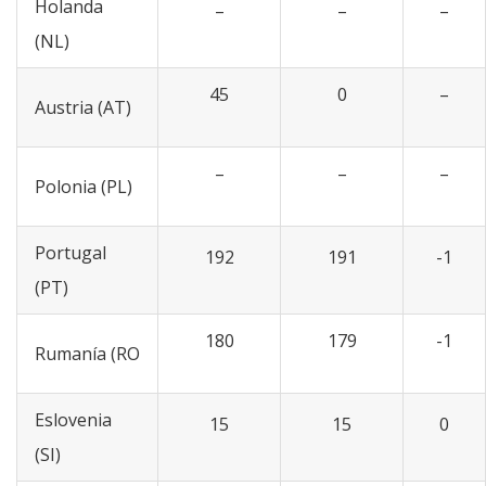
Holanda
–
–
–
(NL)
45
0
–
Austria (AT)
–
–
–
Polonia (PL)
Portugal
192
191
-1
(PT)
180
179
-1
Rumanía (RO
Eslovenia
15
15
0
(SI)