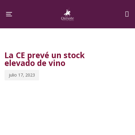
Skip
Skip
links
to
Toggle navigation
primary
navigation
PUBLISHED
Published
Skip
IN:
on:
to
La CE prevé un stock
content
elevado de vino
julio 17, 2023