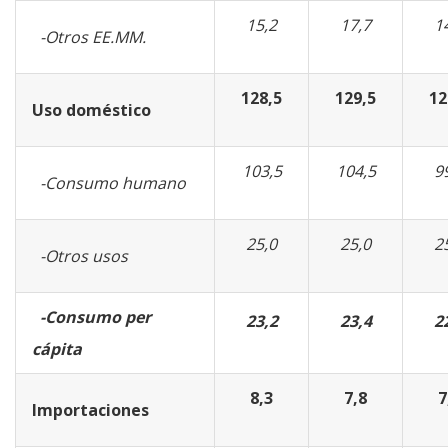
15,2
17,7
1
-Otros EE.MM.
128,5
129,5
12
Uso doméstico
103,5
104,5
9
-Consumo humano
25,0
25,0
2
-Otros usos
-Consumo per
23,2
23,4
2
cápita
8,3
7,8
7
Importaciones