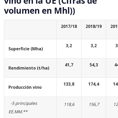
vino en la UE
(Cifras de
volumen en Mhl))
2017/18
2018/19
201
3,2
3,2
3
Superficie (Mha)
41,7
54,3
4
Rendimiento (t/ha)
133,8
174,4
14
Producción vino
-5 principales
118,6
156,7
12
EE.MM.**