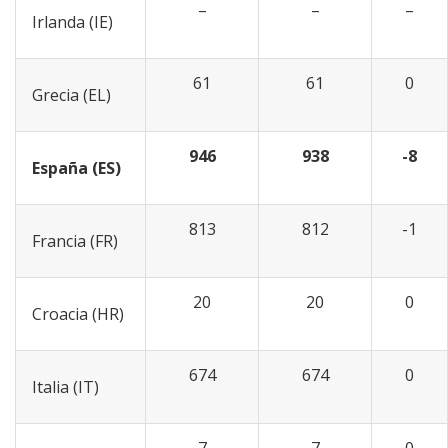
–
–
–
Irlanda (IE)
61
61
0
Grecia (EL)
946
938
-8
España (ES)
813
812
-1
Francia (FR)
20
20
0
Croacia (HR)
674
674
0
Italia (IT)