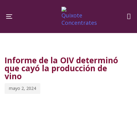
Skip
Skip
links
to
Toggle navigation
primary
navigation
PUBLISHED
Published
Skip
IN:
on:
to
Informe de la OIV determinó
content
que cayó la producción de
vino
mayo 2, 2024