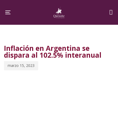
Skip
Skip
links
to
Toggle navigation
primary
navigation
PUBLISHED
Published
Skip
IN:
on:
to
Inflación en Argentina se
content
dispara al 102.5% interanual
marzo 15, 2023