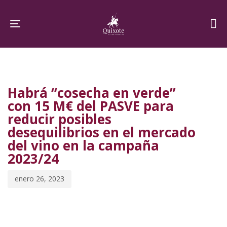
Skip
Skip
links
to
Toggle navigation
primary
navigation
PUBLISHED
Published
Skip
IN:
on:
to
Habrá “cosecha en verde”
content
con 15 M€ del PASVE para
reducir posibles
desequilibrios en el mercado
del vino en la campaña
2023/24
enero 26, 2023