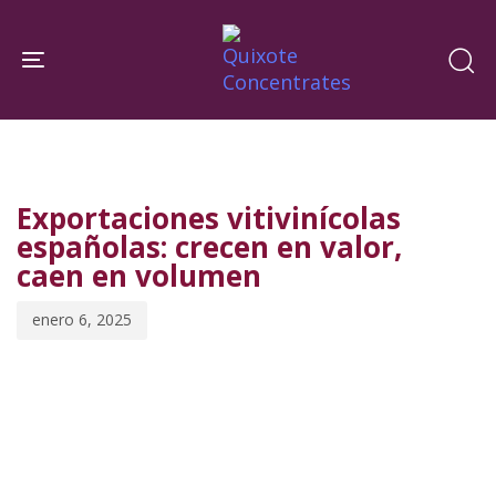
Skip
Skip
links
to
Toggle navigation
primary
navigation
PUBLISHED
Published
Skip
IN:
on:
to
Exportaciones vitivinícolas
content
españolas: crecen en valor,
caen en volumen
enero 6, 2025