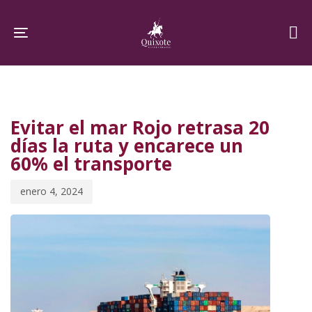
Skip
Skip
links
to
Toggle navigation
primary
navigation
PUBLISHED
Published
Skip
IN:
on:
to
Evitar el mar Rojo retrasa 20
content
días la ruta y encarece un
60% el transporte
enero 4, 2024