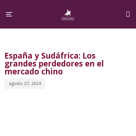
Skip
Skip
links
to
Toggle navigation
primary
navigation
PUBLISHED
Published
Skip
IN:
on:
to
España y Sudáfrica: Los
content
grandes perdedores en el
mercado chino
agosto 27, 2024