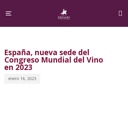
Skip
Skip
links
to
Toggle navigation
primary
navigation
PUBLISHED
Published
Skip
IN:
on:
to
España, nueva sede del
content
Congreso Mundial del Vino
en 2023
enero 16, 2023