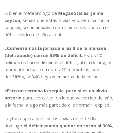
Si bien el meteorólogo de
Meganoticias
,
Jaime
Leyton
, señala que estas lluvias «no termina con la
sequía», sí son un «alivio notorio» en relación con el
déficit hídrico del año actual.
«
Comenzamos la jornada a las 8 de la mañana
(del sábado) con un 55% de déficit
. Estos 20
milímetros hacen disminuir el déficit, al día de hoy, al
momento actual, con estos 20 milímetros, sea
del
38%
«, señaló Leyton en horas de la noche.
«
Esto no termina la sequía, pero sí es un alivio
notorio
para acercarse, en lo que va corrido del año,
a la fecha, a algo más parecido a lo normal», explicó.
Leyton espera que con las lluvias de este día
domingo
el déficit pueda quedar en torno al 30%
,
respecto al agua caída para esta fecha en un año