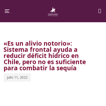
Skip
Skip
links
to
Toggle navigation
primary
navigation
PUBLISHED
Published
Skip
IN:
on:
to
«Es un alivio notorio»:
content
Sistema frontal ayuda a
reducir déficit hídrico en
Chile, pero no es suficiente
para combatir la sequía
julio 11, 2022