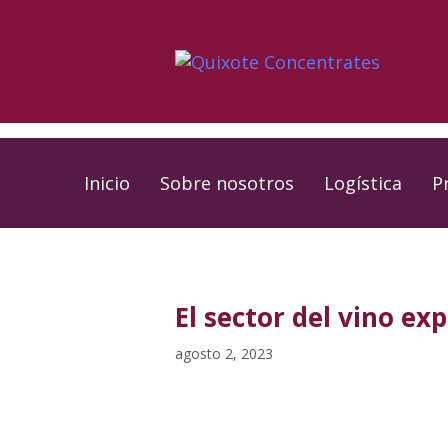
Skip
Skip
links
to
primary
navigation
Skip
to
Inicio
Sobre nosotros
Logística
P
content
PUBLISHED
Published
IN:
on:
El sector del vino ex
agosto 2, 2023