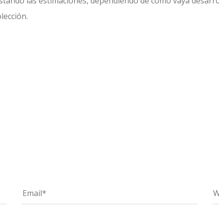
stando las estimaciones, dependiendo de cómo vaya desarroll
lección.