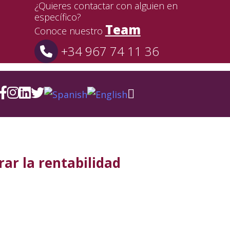
¿Quieres contactar con alguien en
específico?
Team
Conoce nuestro
+34 967 74 11 36
rar la rentabilidad