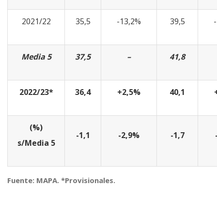
2021/22
35,5
-13,2%
39,5
Media 5
37,5
–
41,8
2022/23*
36,4
+2,5%
40,1
(%)
-1,1
-2,9%
-1,7
s/Media 5
Fuente: MAPA. *Provisionales.