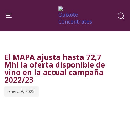
Skip
Skip
links
to
Toggle navigation
primary
navigation
PUBLISHED
Published
Skip
IN:
on:
to
El MAPA ajusta hasta 72,7
content
Mhl la oferta disponible de
vino en la actual campaña
2022/23
enero 9, 2023