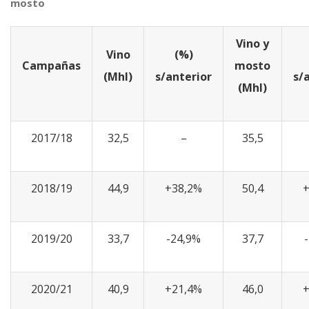
mosto
Vino y
Vino
(%)
Campañas
mosto
(Mhl)
s/anterior
s/
(Mhl)
2017/18
32,5
–
35,5
2018/19
44,9
+38,2%
50,4
+
2019/20
33,7
-24,9%
37,7
2020/21
40,9
+21,4%
46,0
+