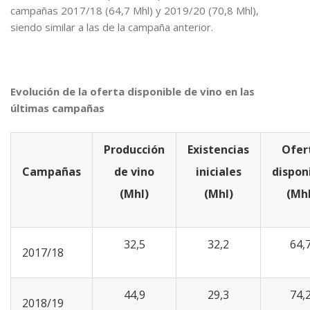
campañas 2017/18 (64,7 Mhl) y 2019/20 (70,8 Mhl),
siendo similar a las de la campaña anterior.
Evolución de la oferta disponible de vino en las
últimas campañas
Producción
Existencias
Ofer
Campañas
de vino
iniciales
dispon
(Mhl)
(Mhl)
(Mhl
32,5
32,2
64,
2017/18
44,9
29,3
74,
2018/19