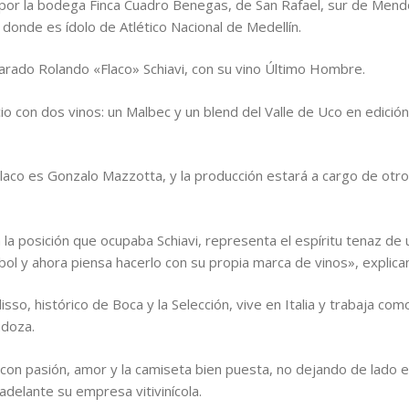
or la bodega Finca Cuadro Benegas, de San Rafael, sur de Mendoz
 donde es ídolo de Atlético Nacional de Medellín.
parado Rolando «Flaco» Schiavi, con su vino Último Hombre.
io con dos vinos: un Malbec y un blend del Valle de Uco en edició
Flaco es Gonzalo Mazzotta, y la producción estará a cargo de otr
a la posición que ocupaba Schiavi, representa el espíritu tenaz 
bol y ahora piensa hacerlo con su propia marca de vinos», explica
sso, histórico de Boca y la Selección, vive en Italia y trabaja co
ndoza.
 con pasión, amor y la camiseta bien puesta, no dejando de lado 
 adelante su empresa vitivinícola.