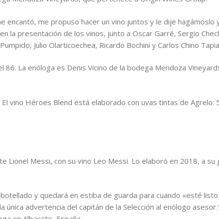
me encantó, me propuso hacer un vino juntos y le dije hagámoslo 
en la presentación de los vinos, junto a Oscar Garré, Sergio Chec
umpido, Julio Olarticoechea, Ricardo Bochini y Carlos Chino Tapia
del 86. La enóloga es Denis Vicino de la bodega Mendoza Vineyar
o. El vino Héroes Blend está elaborado con uvas tintas de Agrel
iste Lionel Messi, con su vino Leo Messi. Lo elaboró en 2018, a s
mbotellado y quedará en estiba de guarda para cuando «esté list
 única advertencia del capitán de la Selección al enólogo asesor Si
ega en Albacete, España.