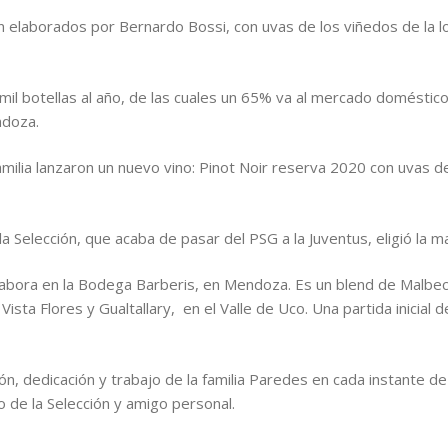
on elaborados por Bernardo Bossi, con uvas de los viñedos de la l
il botellas al año, de las cuales un 65% va al mercado doméstico
ndoza.
ilia lanzaron un nuevo vino: Pinot Noir reserva 2020 con uvas de
a Selección, que acaba de pasar del PSG a la Juventus, eligió la ma
elabora en la Bodega Barberis, en Mendoza. Es un blend de Malbec
ista Flores y Gualtallary, en el Valle de Uco. Una partida inicial 
ión, dedicación y trabajo de la familia Paredes en cada instante de
de la Selección y amigo personal.