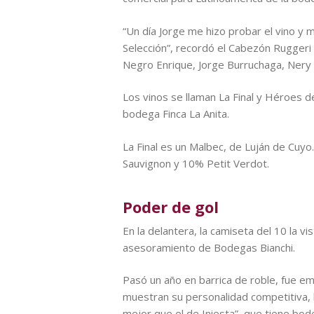
“Un día Jorge me hizo probar el vino y 
Selección”, recordó el Cabezón Ruggeri 
Negro Enrique, Jorge Burruchaga, Nery P
Los vinos se llaman La Final y Héroes 
bodega Finca La Anita.
La Final es un Malbec, de Luján de Cuy
Sauvignon y 10% Petit Verdot.
Poder de gol
En la delantera, la camiseta del 10 la v
asesoramiento de Bodegas Bianchi.
Pasó un año en barrica de roble, fue e
muestran su personalidad competitiva, la
mejor que el de Iniesta”, que tiene bod