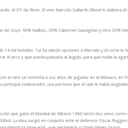
rdo, el DT de River. El vino Marcelo Gallardo Blend lo elabora 
uján de Cuyo: 40% Malbec, 30% Cabernet Sauvignon y otro 30% Me
o 14 mil botellas. “Le fui dando opciones a Marcelo y el corte lo
irar el arco y que pueda patearla al ángulo, para que nadie la agar
er con el vino se remonta a sus años de jugador en el Mónaco, en F
u principal colaborador, una persona que el club le había asignad
ción que ganó el Mundial de México 1986 lanzó dos vinos como sín
fútbol. La idea surgió en conjunto ente el defensor Oscar Ruggeri
dega Mendoza Vineyards, que pertenece a Origin Wines Group.