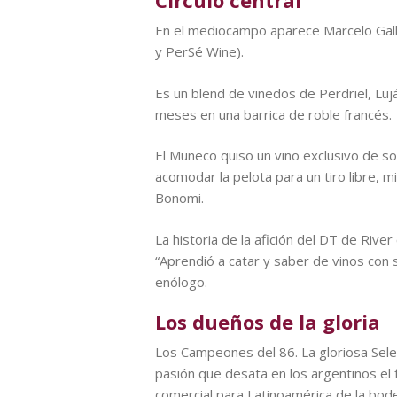
Círculo central
En el mediocampo aparece Marcelo Galla
y PerSé Wine).
Es un blend de viñedos de Perdriel, L
meses en una barrica de roble francés.
El Muñeco quiso un vino exclusivo de sol
acomodar la pelota para un tiro libre, m
Bonomi.
La historia de la afición del DT de Riv
“Aprendió a catar y saber de vinos con s
enólogo.
Los dueños de la gloria
Los Campeones del 86. La gloriosa Selec
pasión que desata en los argentinos el 
comercial para Latinoamérica de la bo