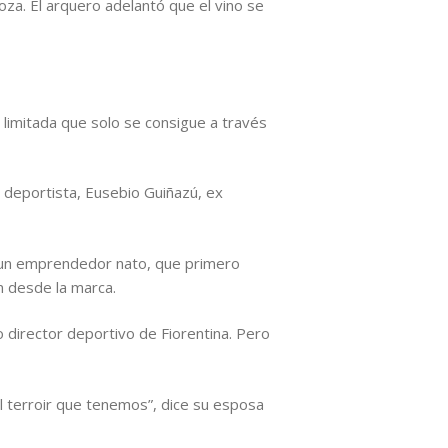
a. El arquero adelantó que el vino se
n limitada que solo se consigue a través
o deportista, Eusebio Guiñazú, ex
de un emprendedor nato, que primero
n desde la marca.
mo director deportivo de Fiorentina. Pero
el terroir que tenemos”, dice su esposa