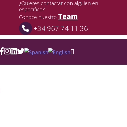
¿Quieres contactar con alguien en
específico?
Team
Conoce nuestro
+34 967 74 11 36
s