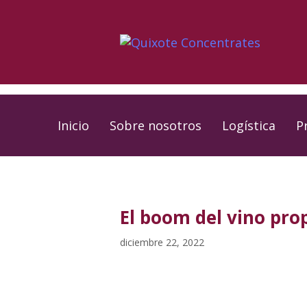
Skip
Skip
links
to
primary
navigation
Skip
to
Inicio
Sobre nosotros
Logística
P
content
PUBLISHED
Published
IN:
on:
El boom del vino prop
diciembre 22, 2022