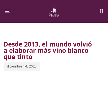
Skip
Skip
links
to
Toggle navigation
primary
navigation
PUBLISHED
Published
Skip
IN:
on:
to
Desde 2013, el mundo volvió
content
a elaborar más vino blanco
que tinto
diciembre 14, 2023