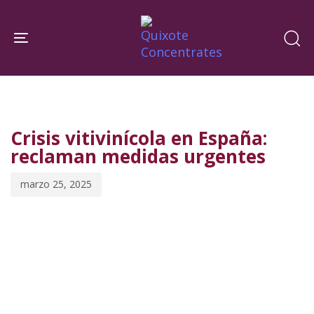
Skip
Skip
links
to
Toggle navigation
primary
navigation
PUBLISHED
Published
Skip
IN:
on:
to
Crisis vitivinícola en España:
content
reclaman medidas urgentes
marzo 25, 2025