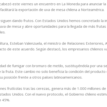
 encabezó este viernes un encuentro en La Moneda para anunciar l
facilitará la exportación de uva de mesa chilena a Norteamérica.
le siguen dando frutos. Con Estados Unidos hemos concretado la
tra uva de mesa y abre oportunidades para la llegada de más fruta
les.
cultura, Esteban Valenzuela, el ministro de Relaciones Exteriores,
mpacto de este acuerdo. Según destacó, los empresarios chilenos 
idad de fumigar con bromuro de metilo, sustituyéndola por una s
e la fruta. Este cambio no solo beneficia la condición del product
su posición frente a otros países latinoamericanos.
es frutícolas tras las cerezas, genera más de 1.000 millones de 
stados Unidos. Con el nuevo protocolo, el Gobierno chileno estim
n 45%.