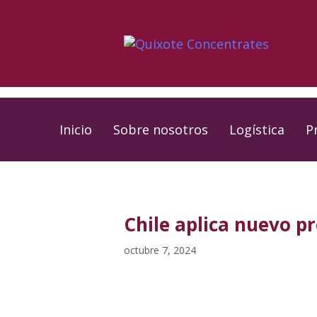
Skip
Skip
links
to
primary
navigation
Skip
to
Inicio
Sobre nosotros
Logística
P
content
PUBLISHED
Published
IN:
on:
Chile aplica nuevo p
octubre 7, 2024