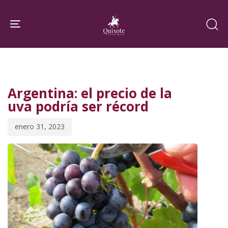
Skip
Skip
links
to
Toggle navigation
primary
navigation
PUBLISHED
Published
Skip
IN:
on:
to
Argentina: el precio de la
content
uva podría ser récord
enero 31, 2023