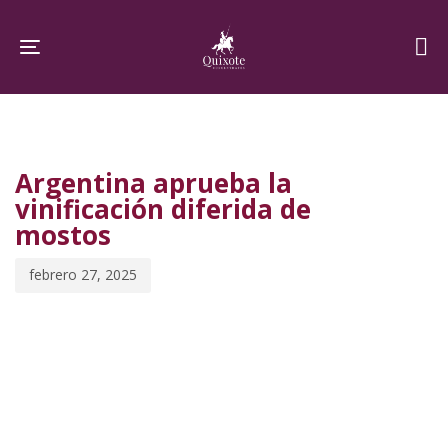
Skip
Skip
links
to
Toggle navigation
primary
navigation
PUBLISHED
Published
Skip
IN:
on:
to
Argentina aprueba la
content
vinificación diferida de
mostos
febrero 27, 2025