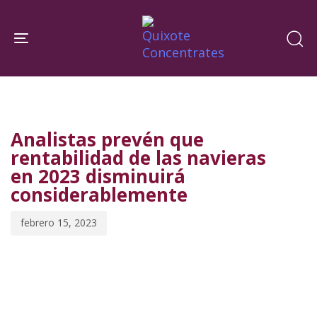
Skip
Skip
links
to
Toggle navigation
primary
navigation
PUBLISHED
Published
Skip
IN:
on:
to
Analistas prevén que
content
rentabilidad de las navieras
en 2023 disminuirá
considerablemente
febrero 15, 2023