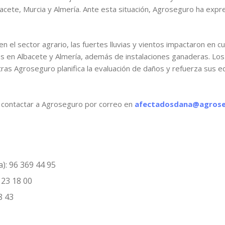
bacete, Murcia y Almería. Ante esta situación, Agroseguro ha exp
 en el sector agrario, las fuertes lluvias y vientos impactaron en 
edos en Albacete y Almería, además de instalaciones ganaderas. Lo
tras Agroseguro planifica la evaluación de daños y refuerza sus e
 contactar a Agroseguro por correo en
afectadosdana@agrose
): 96 369 44 95
 23 18 00
8 43