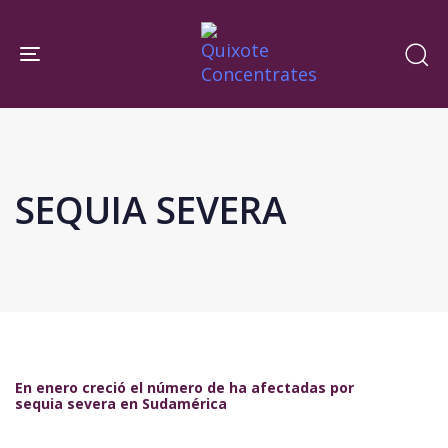
Skip
Skip
links
to
Toggle navigation
primary
navigation
Skip
to
content
SEQUIA SEVERA
En enero creció el número de ha afectadas por
sequia severa en Sudamérica