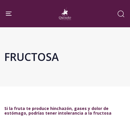
Skip
Skip
links
to
Toggle navigation
primary
navigation
Skip
to
FRUCTOSA
content
Si la fruta te produce hinchazón, gases y dolor de
estómago, podrías tener intolerancia a la fructosa