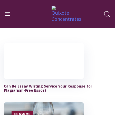
Skip
Skip
links
to
Toggle navigation
primary
navigation
Skip
to
content
Can Be Essay Writing Service Your Response for
Plagiarism-Free Essos?
TAGS
CONSUMO